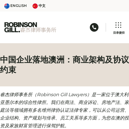
Skip
ENGLISH
中文
ENGLISH
中文
to
content
联络电话: 03 9
目录捷径
中国企业落地澳洲：商业架构及协议
约束
睿杰律师事务所（Robinson Gill Lawyers
）是一家位于澳大利
亚墨尔本的综合性律所。我们在商法、商业诉讼、房地产法、家
庭法等领域拥有多名维州律协认证法律专家，可以
从公司运营、
企业结构、资产规划与传承、员工关系等多方面，为您在澳的投
资及家族财富管理进行保驾护航。