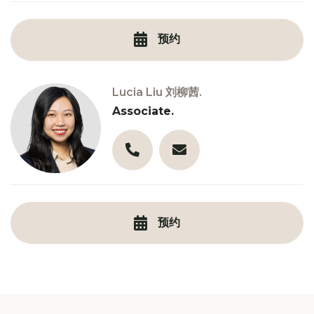
预约
Lucia Liu 刘柳茜.
Associate.
03 9856 0245
l.liu@robinsongill.com.au
预约