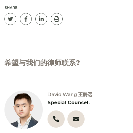
SHARE
Tweet this page
Share on Facebook
Post on Linkedin
Print
希望与我们的律师联系?
David Wang 王骋远.
Special Counsel.
03 9856 0245
d.wang@robinsongill.com.a